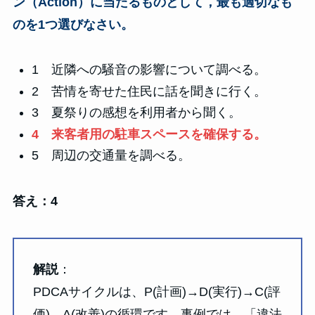
ン（Action）に当たるものとして，最も適切なも
のを1つ選びなさい。
1 近隣への騒音の影響について調べる。
2 苦情を寄せた住民に話を聞きに行く。
3 夏祭りの感想を利用者から聞く。
4 来客者用の駐車スペースを確保する。
5 周辺の交通量を調べる。
答え：4
解説
：
PDCAサイクルは、P(計画)→D(実行)→C(評
価)→A(改善)の循環です。事例では、「違法