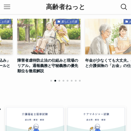
高齢者ねっと
暮らしと介護
お金と手続き
防止法の仕組みと現場の
年金が少なくても大丈夫。生活保護
ヘルパ
報義務と守秘義務の優先
と介護保険の「お金」の仕組み
護の「
解説