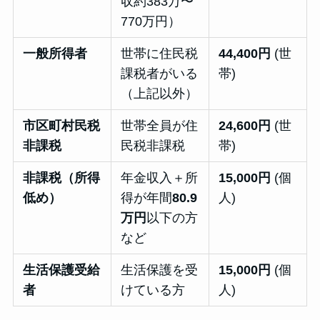
収約383万〜
770万円）
一般所得者
世帯に住民税
44,400円
(世
課税者がいる
帯)
（上記以外）
市区町村民税
世帯全員が住
24,600円
(世
非課税
民税非課税
帯)
非課税（所得
年金収入＋所
15,000円
(個
低め）
得が年間
80.9
人)
万円
以下の方
など
生活保護受給
生活保護を受
15,000円
(個
者
けている方
人)