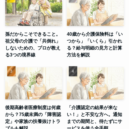
孫だからこそできること。
40歳から介護保険料は「い
祖父母の介護で「共倒れ」
つから」「いくら」引かれ
しないための、プロが教え
る？給与明細の見方と計算
る3つの境界線
方法を解説
後期高齢者医療制度は何歳
「介護認定の結果が来な
から？75歳未満の「障害認
い！」と不安な方へ。通知
定」や家族の扶養抜けトラ
までの期間と、待たずにサ
ブルも解説
ービスを使う全手順